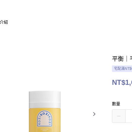
介紹
平衡｜
宅配滿NT$
NT$1,
數量