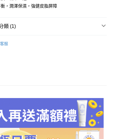
：不需註冊會員、不需綁卡、不需儲值。
平衡，潤澤保濕，強健皮脂屏障
：只要手機號碼，簡訊認證，即可結帳。
：先確認商品／服務後，再付款。
00，滿NT$600(含以上)免運費
類 (1)
EE先享後付」結帳流程】
方式選擇「AFTEE先享後付」後，將跳轉至「AFTEE先享後
 滋養系列
頁面，進行簡訊認證並確認金額後，即可完成結帳。
客服
成立數日內，您將收到繳費通知簡訊。
費通知簡訊後14天內，點擊此簡訊中的連結，可透過四大超商
網路銀行／等多元方式進行付款，方視為交易完成。
：結帳手續完成當下不需立刻繳費，但若您需要取消訂單，請聯
的店家。未經商家同意取消之訂單仍視為有效，需透過AFTEE
繳納相關費用。
否成功請以「AFTEE先享後付 」之結帳頁面顯示為準，若有關於
功／繳費後需取消欲退款等相關疑問，請聯繫「AFTEE先享後
援中心」
https://netprotections.freshdesk.com/support/home
項】
恩沛科技股份有限公司提供之「AFTEE先享後付」服務完成之
依本服務之必要範圍內提供個人資料，並將交易相關給付款項請
讓予恩沛科技股份有限公司。
個人資料處理事宜，請瀏覽以下網址：
ee.tw/terms/#terms3
年的使用者請事先徵得法定代理人或監護人之同意方可使用