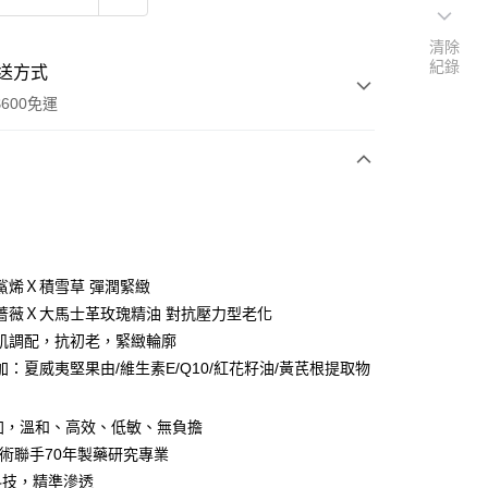
清除
紀錄
送方式
600免運
次付款
鯊烯Ｘ積雪草 彈潤緊緻
薔薇Ｘ大馬士革玫瑰精油 對抗壓力型老化
肌調配，抗初老，緊緻輪廓
加：夏威夷堅果由/維生素E/Q10/紅花籽油/黃芪根提取物
享後付
加，溫和、高效、低敏、無負擔
FTEE先享後付」】
技術聯手70年製藥研究專業
先享後付是「在收到商品之後才付款」的支付方式。 讓您購物簡單
科技，精準滲透
心！