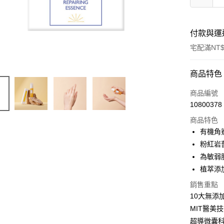
付款與運
宅配滿NT$
付款方式
商品特色
信用卡一
商品編號
10800378
LINE Pay
商品特色
Apple Pay
有機角
粉紅岩
街口支付
為敏弱
悠遊付
植萃添
AFTEE先
銷售重點
相關說明
10大無添
【關於「A
MIT醫美
AFTEE
超導微囊
便利好安