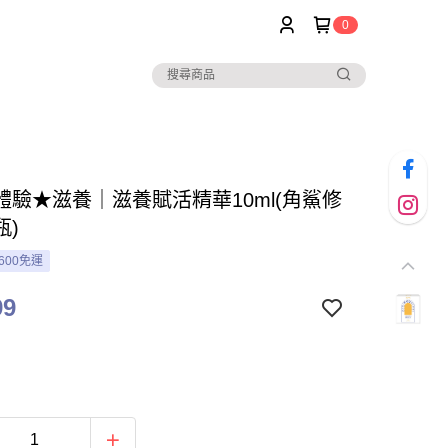
0
體驗★滋養｜滋養賦活精華10ml(角鯊修
瓶)
600免運
99