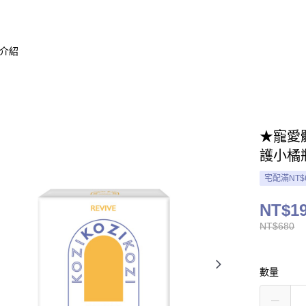
介紹
★寵愛
護小橘
宅配滿NT$
NT$1
NT$680
數量