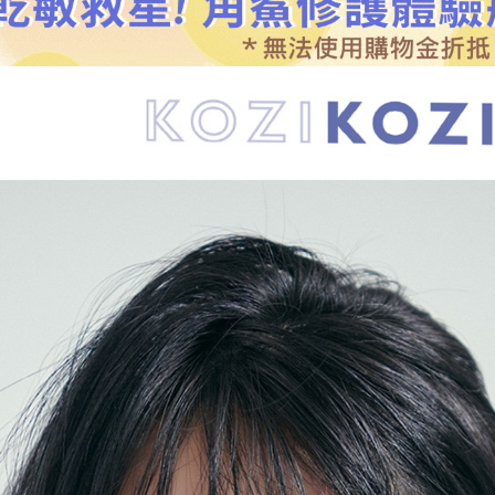
「AFTE
任。
４．使用「
即時審查
結果請求
５．嚴禁
形，恩沛
動。