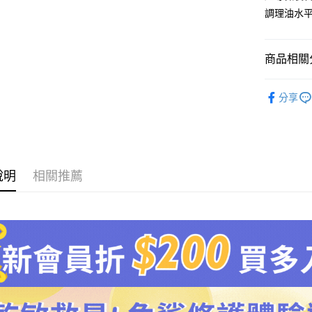
運送方式
１．簡單
調理油水
２．便利
宅配
３．安心
每筆NT$1
商品相關分
【「AFT
１．於結帳
REVIVE
付」結帳
分享
２．訂單
３．收到繳
／ATM／
※ 請注意
絡購買商品
先享後付
說明
相關推薦
※ 交易是
是否繳費成
付客戶支
【注意事
１．透過由
交易，需
求債權轉
２．關於
https://aft
３．未成